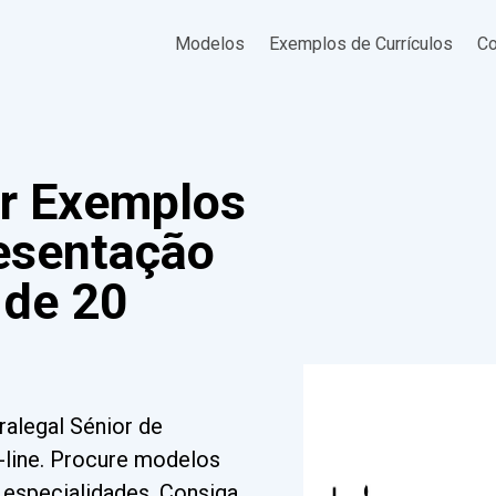
Modelos
Exemplos de Currículos
Co
or Exemplos
resentação
 de 20
alegal Sénior de
line. Procure modelos
e especialidades. Consiga