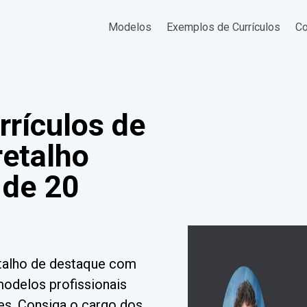
Modelos
Exemplos de Currículos
Co
rrículos de
retalho
 de 20
retalho de destaque com
modelos profissionais
des. Consiga o cargo dos