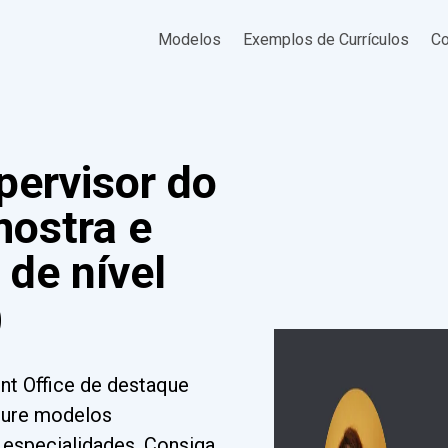
Modelos
Exemplos de Currículos
Co
pervisor do
mostra e
de nível
)
ont Office de destaque
cure modelos
e especialidades. Consiga