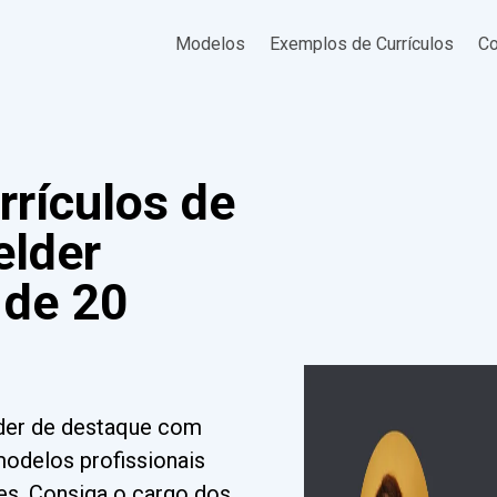
Modelos
Exemplos de Currículos
Co
rrículos de
elder
 de 20
lder de destaque com
modelos profissionais
des. Consiga o cargo dos